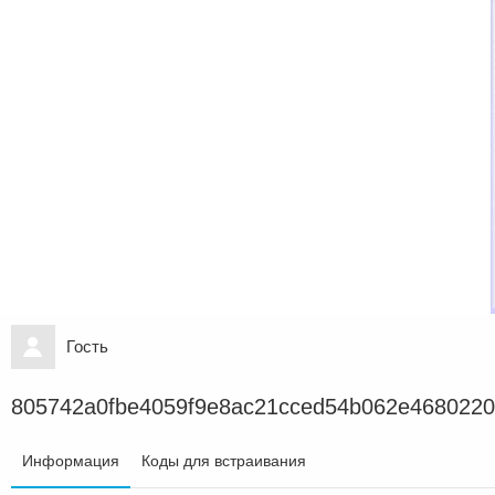
Гость
805742a0fbe4059f9e8ac21cced54b062e468022
Информация
Коды для встраивания