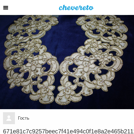
Гость
671e81c7c9257beec7f41e494c0f1e8a2e465b211