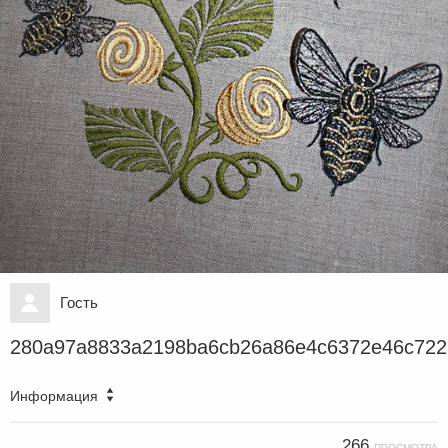
Гость
280a97a8833a2198ba6cb26a86e4c6372e46c722
Информация
266
ПРОСМОТРА